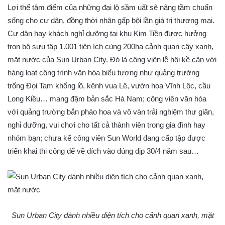
Lợi thế tâm điểm của những đại lộ sầm uất sẽ nâng tầm chuẩn
sống cho cư dân, đồng thời nhân gấp bội lần giá trị thương mại.
Cư dân hay khách nghỉ dưỡng tại khu Kim Tiền được hưởng
trọn bộ sưu tập 1.001 tiện ích cùng 200ha cảnh quan cây xanh,
mặt nước của Sun Urban City. Đó là công viên lễ hội kề cận với
hàng loạt công trình văn hóa biểu tượng như quảng trường
trống Đọi Tam khổng lồ, kênh vua Lê, vườn hoa Vĩnh Lộc, cầu
Long Kiều… mang đậm bản sắc Hà Nam; công viên văn hóa
với quảng trường bắn pháo hoa và vô vàn trải nghiệm thư giãn,
nghỉ dưỡng, vui chơi cho tất cả thành viên trong gia đình hay
nhóm bạn; chưa kể công viên Sun World đang cấp tập được
triển khai thi công để về đích vào đúng dịp 30/4 năm sau…
Sun Urban City dành nhiều diện tích cho cảnh quan xanh, mặt