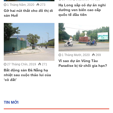
1 Tháng Năm, 2020
273
Hạ Long sắp có dự án nghỉ
dưỡng ven biển cao cấp
Gỡ hai nút thắt cho đô thị di
quốc tế đầu tiên
sản Huế
1 Tháng Mười, 2020
269
Vì sao dự án Vũng Tàu
27 Tháng Chín, 2019
271
Paradise bị từ chối gia hạn?
Bất động sản Đà Nẵng hạ
nhiệt sau cuộc tháo lui của
‘cò đất’
TIN MỚI