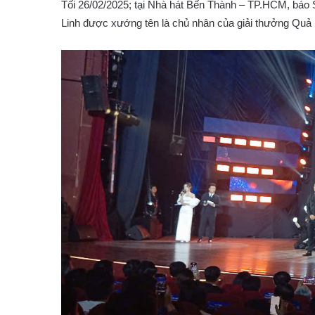
Tối 26/02/2025; tại Nhà hát Bến Thành – TP.HCM, báo 
Linh được xướng tên là chủ nhân của giải thưởng Quả