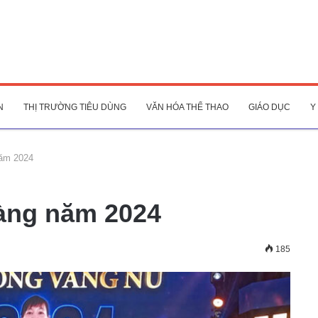
N
THỊ TRƯỜNG TIÊU DÙNG
VĂN HÓA THỂ THAO
GIÁO DỤC
Y
năm 2024
vàng năm 2024
185