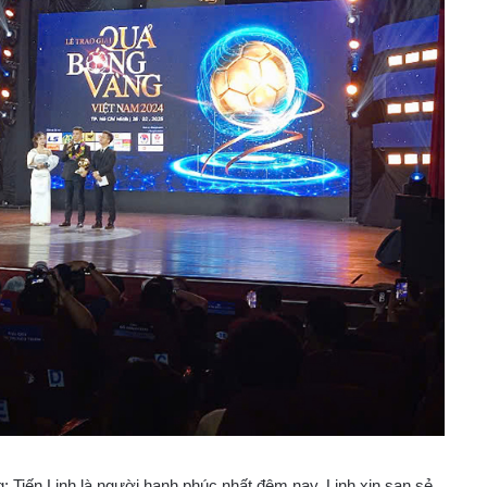
: Tiến Linh là người hạnh phúc nhất đêm nay, Linh xin san sẻ