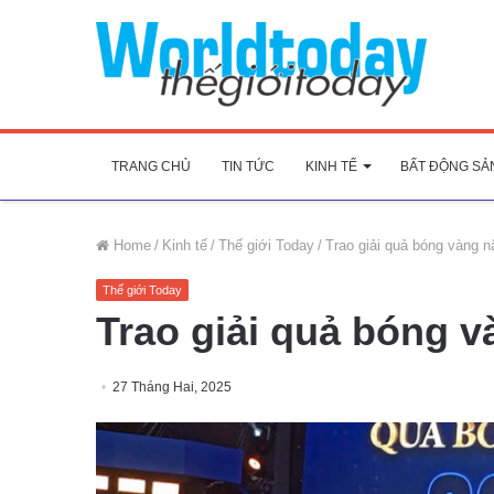
TRANG CHỦ
TIN TỨC
KINH TẾ
BẤT ĐỘNG SẢ
Home
/
Kinh tế
/
Thế giới Today
/
Trao giải quả bóng vàng 
Thế giới Today
Trao giải quả bóng 
27 Tháng Hai, 2025