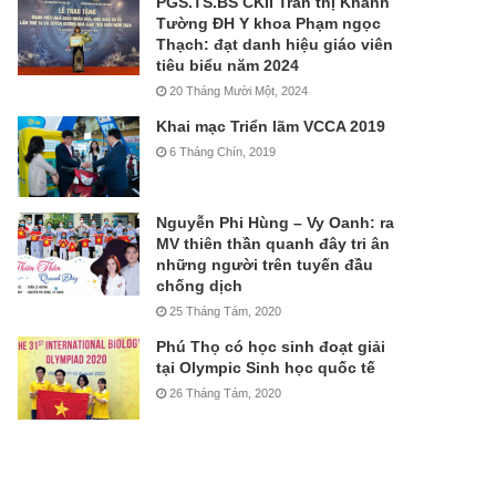
PGS.TS.BS CKII Trần thị Khánh
Tường ĐH Y khoa Phạm ngọc
Thạch: đạt danh hiệu giáo viên
tiêu biểu năm 2024
20 Tháng Mười Một, 2024
Khai mạc Triển lãm VCCA 2019
6 Tháng Chín, 2019
Nguyễn Phi Hùng – Vy Oanh: ra
MV thiên thần quanh đây tri ân
những người trên tuyến đầu
chống dịch
25 Tháng Tám, 2020
Phú Thọ có học sinh đoạt giải
tại Olympic Sinh học quốc tế
26 Tháng Tám, 2020