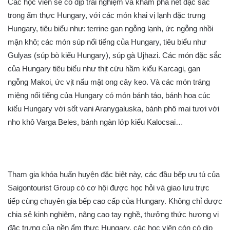
Các học viên sẽ có dịp trải nghiệm và khám phá nét đặc sắc
trong ẩm thực Hungary, với các món khai vị lạnh đặc trưng
Hungary, tiêu biểu như: terrine gan ngỗng lạnh, ức ngỗng nhồi
mận khô; các món súp nổi tiếng của Hungary, tiêu biểu như
Gulyas (súp bò kiểu Hungary), súp gà Ujhazi. Các món đặc sắc
của Hungary tiêu biểu như thịt cừu hầm kiểu Karcagi, gan
ngỗng Makoi, ức vịt nấu mật ong cây keo. Và các món tráng
miệng nổi tiếng của Hungary có món bánh táo, bánh hoa cúc
kiểu Hungary với sốt vani Aranygaluska, bánh phô mai tươi với
nho khô Varga Beles, bánh ngàn lớp kiểu Kalocsai…
Tham gia khóa huấn huyện đặc biệt này, các đầu bếp ưu tú của
Saigontourist Group có cơ hội được học hỏi và giao lưu trực
tiếp cùng chuyên gia bếp cao cấp của Hungary. Không chỉ được
chia sẻ kinh nghiệm, nâng cao tay nghề, thưởng thức hương vị
đặc trưng của nền ẩm thực Hungary, các học viên còn có dịp