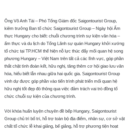
Ông Võ Anh Tài – Phó Tổng Giám đốc Saigontourist Group,
kiêm trưởng Ban tổ chức Saigontourist Group – Ngày hội Ẩm
thực Hungary cho biết: chuỗi chương trình sự kiện văn hóa –
ẩm thực và du lịch do Tổng Lãnh sự quán Hungary khởi xướng
tổ chức tại TP.HCM thể hiện nỗ lực thúc đẩy mối quan hệ song
phương Hungary – Việt Nam trên tất cả các lĩnh vực, góp phần
thắt chặt tình đoàn kết, hữu nghị, tăng thêm cơ hội giao lưu văn
hóa, hiểu biết lẫn nhau giữa hai quốc gia. Saigontourist Group
vinh dự được góp phần vào tiến trình phát triển mối quan hệ
hữu nghị tốt đẹp đó thông qua việc đảm trách vai trò đồng tổ
chức chuỗi sự kiện của chương trình.
Với khóa huấn luyện chuyên đề bếp Hungary, Saigontourist
Group chủ trì bố trí, hỗ trợ toàn bộ địa điểm, nhân sự, cơ sở vật
chất tổ chức lễ khai giảng, bế giảng, hỗ trợ phương tiện hoạt