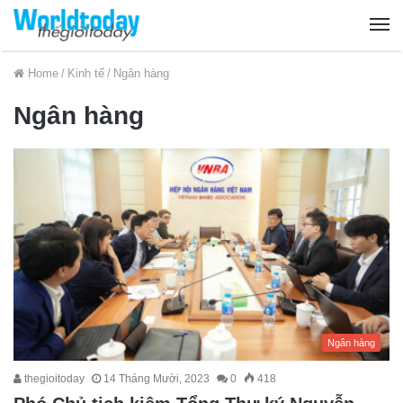
Home
/
Kinh tế
/
Ngân hàng
Ngân hàng
Ngân hàng
thegioitoday
14 Tháng Mười, 2023
0
418