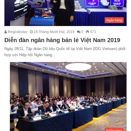
Ngân hàng
thegioitoday
18 Tháng Mười Hai, 2019
0
471
Diễn đàn ngân hàng bán lẻ Việt Nam 2019
Ngày 28/11, Tập đoàn Dữ liệu Quốc tế tại Việt Nam (IDG Vietnam) phối
hợp với Hiệp hội Ngân hàng…
Ngân hàng