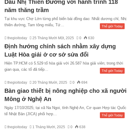
Dầu Nhị Thiên Đường với hành trình 118
năm thăng trầm
Tại khu vực Chợ Lớn từng phổ biến bài đồng dao: Nhất dương chỉ, Nhị
thiên đường, Tam tông miếu, Tứ…
Thế giới Today
thegioitoday
25 Tháng Mười Một, 2025
0
630
Định hướng chính sách nhằm xây dựng
Luật Hòa giải ở cơ sở sửa đổi
Hiện TP.HCM có 5.529 tổ hòa giải với 26.587 hòa giải viên; trong thời
gian qua, các tổ đã tiếp…
Thế giới Today
thegioitoday
20 Tháng Mười, 2025
0
694
Bàn giao thiết bị nông nghiệp cho xã người
Mông ở Nghệ An
Ngày 17/10/2025; tại xã Na Ngoi, tỉnh Nghệ An, Cơ quan Hợp tác Quốc
tế Nhật Bản (JICA) phối hợp…
Thế giới Today
thegioitoday
1 Tháng Mười, 2025
0
638