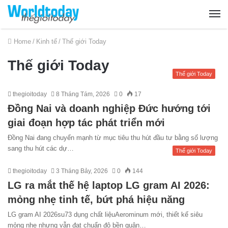
Home
/
Kinh tế
/
Thế giới Today
Thế giới Today
Thế giới Today
thegioitoday
8 Tháng Tám, 2026
0
17
Đồng Nai và doanh nghiệp Đức hướng tới
giai đoạn hợp tác phát triển mới
Đồng Nai đang chuyển mạnh từ mục tiêu thu hút đầu tư bằng số lượng
sang thu hút các dự…
Thế giới Today
thegioitoday
3 Tháng Bảy, 2026
0
144
LG ra mắt thế hệ laptop LG gram AI 2026:
mỏng nhẹ tinh tế, bứt phá hiệu năng
LG gram AI 2026su73 dụng chất liệuAerominum mới, thiết kế siêu
mỏng nhẹ nhưng vẫn đạt chuẩn độ bền quân…