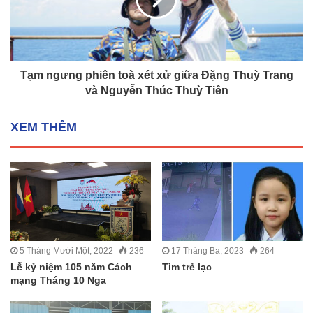
Tạm ngưng phiên toà xét xử giữa Đặng Thuỳ Trang
và Nguyễn Thúc Thuỳ Tiên
XEM THÊM
5 Tháng Mười Một, 2022
236
17 Tháng Ba, 2023
264
Lễ kỷ niệm 105 năm Cách
Tìm trẻ lạc
mạng Tháng 10 Nga