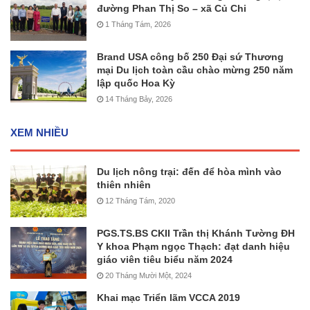
đường Phan Thị So – xã Củ Chi
1 Tháng Tám, 2026
Brand USA công bố 250 Đại sứ Thương
mại Du lịch toàn cầu chào mừng 250 năm
lập quốc Hoa Kỳ
14 Tháng Bảy, 2026
XEM NHIỀU
Du lịch nông trại: đến để hòa mình vào
thiên nhiên
12 Tháng Tám, 2020
PGS.TS.BS CKII Trần thị Khánh Tường ĐH
Y khoa Phạm ngọc Thạch: đạt danh hiệu
giáo viên tiêu biểu năm 2024
20 Tháng Mười Một, 2024
Khai mạc Triển lãm VCCA 2019