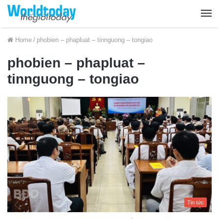
Home
/
phobien – phapluat – tinnguong – tongiao
phobien – phapluat –
tinnguong – tongiao
Tin tức