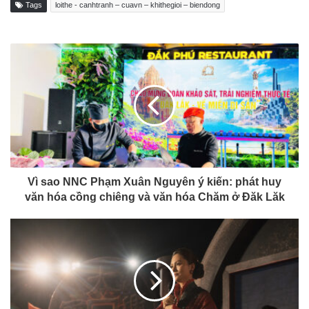
Tags
loithe - canhtranh – cuavn – khithegioi – biendong
Vì sao NNC Phạm Xuân Nguyên ý kiến: phát huy
văn hóa cồng chiêng và văn hóa Chăm ở Đăk Lăk