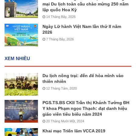
mại Du lịch toàn cầu chào mừng 250 năm
lập quốc Hoa Kỳ
14 Tháng Bảy, 2026
Ngày Lữ hành Việt Nam lần thứ II năm
2026
7 Tháng Bảy, 2026
XEM NHIỀU
Du lịch nông trại: đến để hòa mình vào
thiên nhiên
12 Tháng Tám, 2020
PGS.TS.BS CKII Trần thị Khánh Tường ĐH
Y khoa Phạm ngọc Thạch: đạt danh hiệu
giáo viên tiêu biểu năm 2024
20 Tháng Mười Một, 2024
Khai mạc Triển lãm VCCA 2019