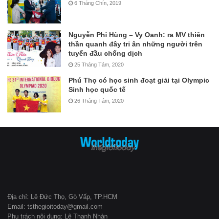
6 Tháng Chín, 2019
Nguyễn Phi Hùng – Vy Oanh: ra MV thiên
thần quanh đây tri ân những người trên
tuyến đầu chống dịch
25 Tháng Tám, 2020
Phú Thọ có học sinh đoạt giải tại Olympic
Sinh học quốc tế
26 Tháng Tám, 2020
Địa chỉ: Lê Đức Thọ, Gò Vấp, TP.HCM
Email: tsthegioitoday@gmail.com
Phụ trách nội dung: Lê Thanh Nhàn