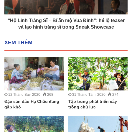
“Hộ Linh Tráng Sĩ – Bí ẩn mộ Vua Đinh”: hé lộ teaser
và tạo hình tráng sĩ trong Sneak Showcase
XEM THÊM
12 Tháng Bảy, 2020
268
31 Tháng Tám, 2020
274
Đặc sản dâu Hạ Châu đang
Tập trung phát triển cây
gặp khó
trồng chủ lực